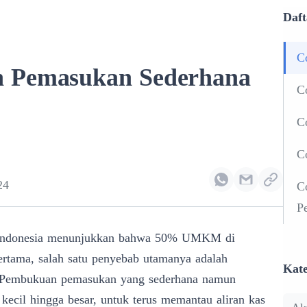
Daft
C
 Pemasukan Sederhana
C
C
C
24
C
P
 Indonesia menunjukkan bahwa 50% UMKM di
pertama, salah satu penyebab utamanya adalah
Kate
 Pembukuan pemasukan yang sederhana namun
 kecil hingga besar, untuk terus memantau aliran kas