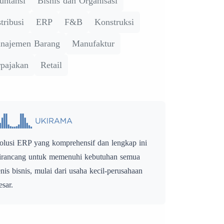
untansi
Bisnis dan Organisasi
tribusi
ERP
F&B
Konstruksi
najemen Barang
Manufaktur
rpajakan
Retail
olusi ERP yang komprehensif dan lengkap ini
irancang untuk memenuhi kebutuhan semua
enis bisnis, mulai dari usaha kecil-perusahaan
esar.