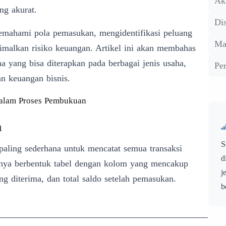
Ak
ng akurat.
Dis
mahami pola pemasukan, mengidentifikasi peluang
Ma
malkan risiko keuangan. Artikel ini akan membahas
yang bisa diterapkan pada berbagai jenis usaha,
Pe
 keuangan bisnis.
 dalam Proses Pembukuan
n
S
paling sederhana untuk mencatat semua transaksi
d
sanya berbentuk tabel dengan kolom yang mencakup
j
g diterima, dan total saldo setelah pemasukan.
b