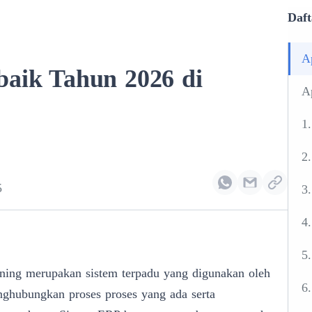
Daft
A
baik Tahun 2026 di
A
1
2.
5
3.
4
5
ning
merupakan sistem terpadu yang digunakan oleh
6
nghubungkan proses proses yang ada serta