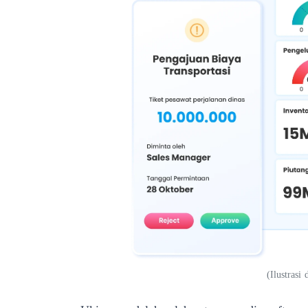
(
Ilustras