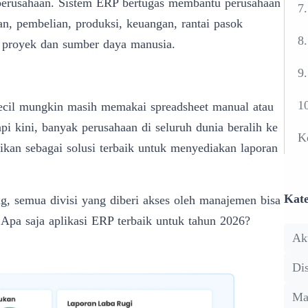
perusahaan. Sistem ERP bertugas membantu perusahaan
7
an
, pembelian, produksi,
keuangan
, rantai pasok
8
 proyek
dan sumber daya manusia.
9
10
kecil mungkin masih memakai spreadsheet manual atau
api kini, banyak perusahaan di seluruh dunia
beralih ke
K
ikan sebagai solusi terbaik untuk menyediakan laporan
Kate
ng, semua divisi yang diberi akses oleh manajemen bisa
 Apa saja aplikasi ERP terbaik untuk tahun 2026?
Ak
Dis
Ma