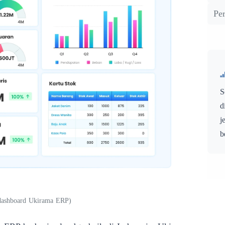
Pe
S
d
j
b
i dashboard Ukirama ERP
)