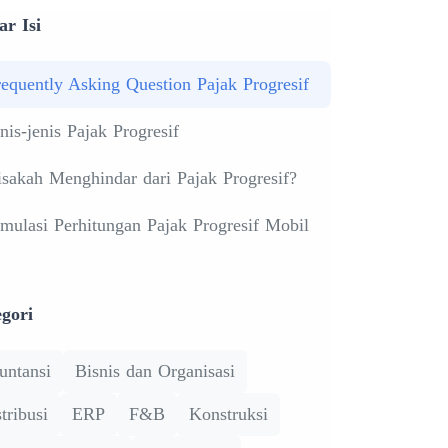
ar Isi
requently Asking Question Pajak Progresif
nis-jenis Pajak Progresif
isakah Menghindar dari Pajak Progresif?
imulasi Perhitungan Pajak Progresif Mobil
gori
untansi
Bisnis dan Organisasi
tribusi
ERP
F&B
Konstruksi