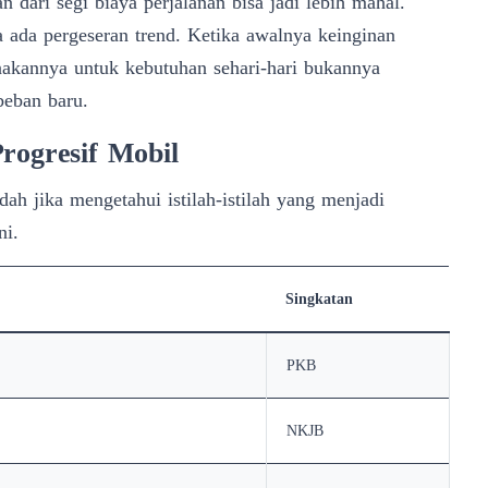
 dari segi biaya perjalanan bisa jadi lebih mahal.
 ada pergeseran trend. Ketika awalnya keinginan
nakannya untuk kebutuhan sehari-hari bukannya
eban baru.
Progresif Mobil
h jika mengetahui istilah-istilah yang menjadi
ni.
Singkatan
PKB
NKJB