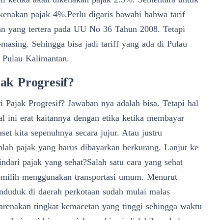
kenakan pajak 4%.Perlu digaris bawahi bahwa tarif
an yang tertera pada UU No 36 Tahun 2008. Tetapi
masing. Sehingga bisa jadi tariff yang ada di Pulau
 Pulau Kalimantan.
ak Progresif?
 Pajak Progresif? Jawaban nya adalah bisa. Tetapi hal
hal ini erat kaitannya dengan etika ketika membayar
et kita sepenuhnya secara jujur. Atau justru
lah pajak yang harus dibayarkan berkurang. Lanjut ke
dari pajak yang sehat?Salah satu cara yang sehat
emilih menggunakan transportasi umum. Menurut
enduduk di daerah perkotaan sudah mulai malas
arenakan tingkat kemacetan yang tinggi sehingga waktu