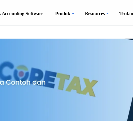
 Accounting Software
Produk
Resources
Tenta