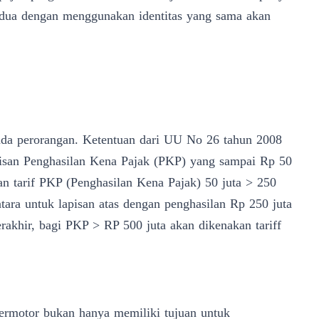
edua dengan menggunakan identitas yang sama akan
 pada perorangan. Ketentuan dari UU No 26 tahun 2008
apisan Penghasilan Kena Pajak (PKP) yang sampai Rp 50
an tarif PKP (Penghasilan Kena Pajak) 50 juta > 250
tara untuk lapisan atas dengan penghasilan Rp 250 juta
rakhir, bagi PKP > RP 500 juta akan dikenakan tariff
ermotor bukan hanya memiliki tujuan untuk