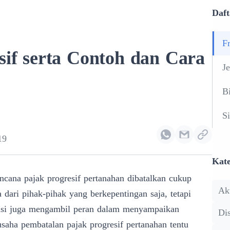
Daft
F
sif serta Contoh dan Cara
Je
B
S
19
Kate
encana pajak progresif pertanahan dibatalkan cukup
Ak
dari pihak-pihak yang berkepentingan saja, tetapi
emisi juga mengambil peran dalam menyampaikan
Dis
usaha pembatalan pajak progresif pertanahan tentu