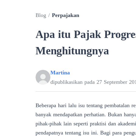
Blog
/
Perpajakan
Apa itu Pajak Progre
Menghitungnya
Martina
dipublikasikan pada
27 September 20
Beberapa hari lalu isu tentang pembatalan r
banyak mendapatkan perhatian. Bukan hanya 
pihak-pihak lain seperti praktisi dan akad
pendapatnya tentang isu ini. Bagi para peng