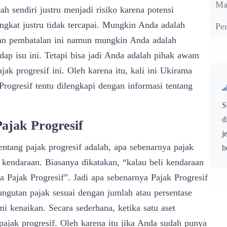
Ma
h sendiri justru menjadi risiko karena potensi
ngkat justru tidak tercapai. Mungkin Anda adalah
Pe
an pembatalan ini namun mungkin Anda adalah
ap isu ini. Tetapi bisa jadi Anda adalah pihak awam
ak progresif ini. Oleh karena itu, kali ini Ukirama
rogresif tentu dilengkapi dengan informasi tentang
S
d
Pajak Progresif
j
entang pajak progresif adalah, apa sebenarnya pajak
b
k kendaraan. Biasanya dikatakan, “kalau beli kendaraan
 Pajak Progresif”. Jadi apa sebenarnya Pajak Progresif
mungutan pajak sesuai dengan jumlah atau persentase
 kenaikan. Secara sederhana, ketika satu aset
jak progresif. Oleh karena itu jika Anda sudah punya