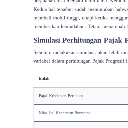
perjalanan bisa menjadi lebih lama. Kemudian
Kedua hal tersebut sudah menunjukan bahwa
membeli mobil tinggi, tetapi ketika menggu
memberikan kemudahan. Tetapi menambah b
Simulasi Perhitungan Pajak 
Sebelum melakukan simulasi, akan lebih muda
variabel dalam perhitungan Pajak Progresif i
Istilah
Pajak Kendaraan Bermotor
Nilai Jual Kendaraan Bermotor