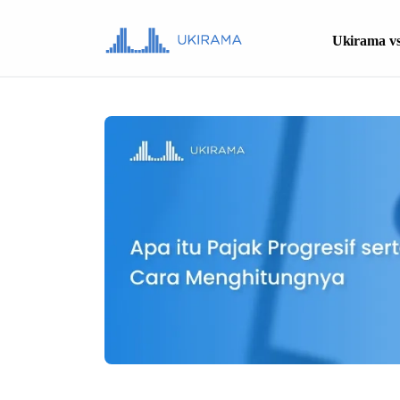
Ukirama vs