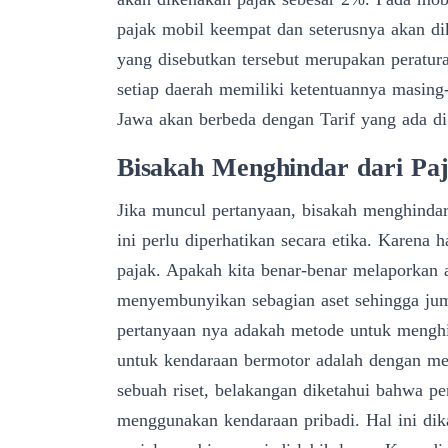
pajak mobil keempat dan seterusnya akan di
yang disebutkan tersebut merupakan peratur
setiap daerah memiliki ketentuannya masing-
Jawa akan berbeda dengan Tarif yang ada di
Bisakah Menghindar dari Paj
Jika muncul pertanyaan, bisakah menghindari
ini perlu diperhatikan secara etika. Karena 
pajak. Apakah kita benar-benar melaporkan as
menyembunyikan sebagian aset sehingga jum
pertanyaan nya adakah metode untuk menghin
untuk kendaraan bermotor adalah dengan m
sebuah riset, belakangan diketahui bahwa p
menggunakan kendaraan pribadi. Hal ini dik