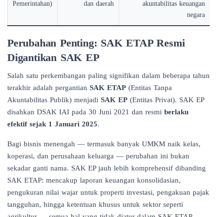
Pemerintahan)
dan daerah
akuntabilitas keuangan
negara
Perubahan Penting: SAK ETAP Resmi
Digantikan SAK EP
Salah satu perkembangan paling signifikan dalam beberapa tahun
terakhir adalah pergantian
SAK ETAP
(Entitas Tanpa
Akuntabilitas Publik) menjadi
SAK EP
(Entitas Privat). SAK EP
disahkan DSAK IAI pada 30 Juni 2021 dan resmi
berlaku
efektif sejak 1 Januari 2025
.
Bagi bisnis menengah — termasuk banyak UMKM naik kelas,
koperasi, dan perusahaan keluarga — perubahan ini bukan
sekadar ganti nama. SAK EP jauh lebih komprehensif dibanding
SAK ETAP: mencakup laporan keuangan konsolidasian,
pengukuran nilai wajar untuk properti investasi, pengakuan pajak
tangguhan, hingga ketentuan khusus untuk sektor seperti
agrikultur — semua hal yang tidak diatur dalam SAK ETAP.