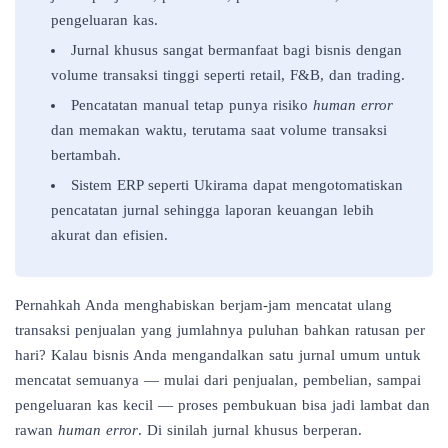
pengeluaran kas.
Jurnal khusus sangat bermanfaat bagi bisnis dengan
volume transaksi tinggi seperti retail, F&B, dan trading.
Pencatatan manual tetap punya risiko
human error
dan memakan waktu, terutama saat volume transaksi
bertambah.
Sistem ERP seperti Ukirama dapat mengotomatiskan
pencatatan jurnal sehingga laporan keuangan lebih
akurat dan efisien.
Pernahkah Anda menghabiskan berjam-jam mencatat ulang
transaksi penjualan yang jumlahnya puluhan bahkan ratusan per
hari? Kalau bisnis Anda mengandalkan satu jurnal umum untuk
mencatat semuanya — mulai dari penjualan, pembelian, sampai
pengeluaran kas kecil — proses pembukuan bisa jadi lambat dan
rawan
human error
. Di sinilah jurnal khusus berperan.