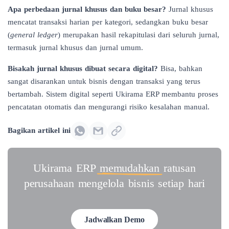
Apa perbedaan jurnal khusus dan buku besar?
Jurnal khusus
mencatat transaksi harian per kategori, sedangkan buku besar
(
general ledger
) merupakan hasil rekapitulasi dari seluruh jurnal,
termasuk jurnal khusus dan jurnal umum.
Bisakah jurnal khusus dibuat secara digital?
Bisa, bahkan
sangat disarankan untuk bisnis dengan transaksi yang terus
bertambah. Sistem digital seperti Ukirama ERP membantu proses
pencatatan otomatis dan mengurangi risiko kesalahan manual.
Bagikan artikel ini
Ukirama ERP
memudahkan
ratusan
perusahaan mengelola bisnis setiap hari
Jadwalkan Demo