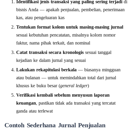
Identifikasi jenis transaksi yang paling sering terjadi
di
bisnis Anda — apakah penjualan, pembelian, penerimaan
kas, atau pengeluaran kas
Tentukan format kolom untuk masing-masing jurnal
sesuai kebutuhan pencatatan, misalnya kolom nomor
faktur, nama pihak terkait, dan nominal
Catat transaksi secara kronologis
sesuai tanggal
kejadian ke dalam jurnal yang sesuai
Lakukan rekapitulasi berkala
— biasanya mingguan
atau bulanan — untuk memindahkan total dari jurnal
khusus ke buku besar (
general ledger
)
Verifikasi kembali sebelum menyusun laporan
keuangan
, pastikan tidak ada transaksi yang tercatat
ganda atau terlewat
Contoh Sederhana Jurnal Penjualan