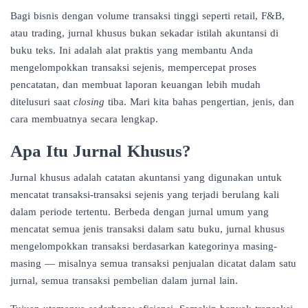
Bagi bisnis dengan volume transaksi tinggi seperti retail, F&B,
atau trading, jurnal khusus bukan sekadar istilah akuntansi di
buku teks. Ini adalah alat praktis yang membantu Anda
mengelompokkan transaksi sejenis, mempercepat proses
pencatatan, dan membuat laporan keuangan lebih mudah
ditelusuri saat
closing
tiba. Mari kita bahas pengertian, jenis, dan
cara membuatnya secara lengkap.
Apa Itu Jurnal Khusus?
Jurnal khusus adalah catatan akuntansi yang digunakan untuk
mencatat transaksi-transaksi sejenis yang terjadi berulang kali
dalam periode tertentu. Berbeda dengan jurnal umum yang
mencatat semua jenis transaksi dalam satu buku, jurnal khusus
mengelompokkan transaksi berdasarkan kategorinya masing-
masing — misalnya semua transaksi penjualan dicatat dalam satu
jurnal, semua transaksi pembelian dalam jurnal lain.