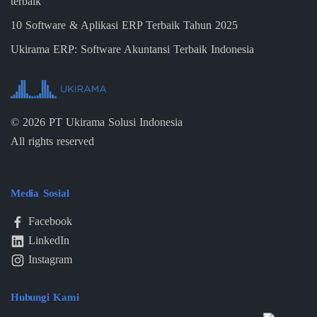
terbaik
10 Software & Aplikasi ERP Terbaik Tahun 2025
Ukirama ERP: Software Akuntansi Terbaik Indonesia
©
2026
PT Ukirama Solusi Indonesia
All rights reserved
Media Sosial
Facebook
LinkedIn
Instagram
Hubungi Kami