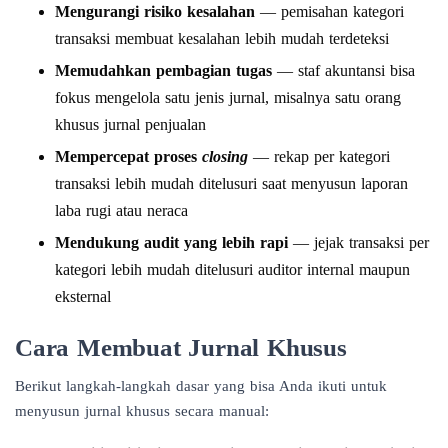
Mengurangi risiko kesalahan
— pemisahan kategori
transaksi membuat kesalahan lebih mudah terdeteksi
Memudahkan pembagian tugas
— staf akuntansi bisa
fokus mengelola satu jenis jurnal, misalnya satu orang
khusus jurnal penjualan
Mempercepat proses
closing
— rekap per kategori
transaksi lebih mudah ditelusuri saat menyusun laporan
laba rugi atau neraca
Mendukung audit yang lebih rapi
— jejak transaksi per
kategori lebih mudah ditelusuri auditor internal maupun
eksternal
Cara Membuat Jurnal Khusus
Berikut langkah-langkah dasar yang bisa Anda ikuti untuk
menyusun jurnal khusus secara manual: