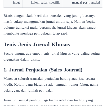
input
kolom sudah spesifik
manual per transaksi
Bisnis dengan skala kecil dan transaksi yang jarang biasanya
masih cukup menggunakan jurnal umum saja. Namun begitu
volume transaksi mulai bertambah, jurnal khusus akan sangat
membantu menjaga pembukuan tetap rapi.
Jenis-Jenis Jurnal Khusus
Secara umum, ada empat jenis jurnal khusus yang paling sering
digunakan dalam bisnis:
1. Jurnal Penjualan (Sales Journal)
Mencatat seluruh transaksi penjualan barang atau jasa secara
kredit. Kolom yang biasanya ada: tanggal, nomor faktur, nama
pelanggan, dan jumlah penjualan.
Jurnal ini sangat penting bagi bisnis retail dan trading yang
memiliki banyak transaksi penjualan harian, karena memudahkan