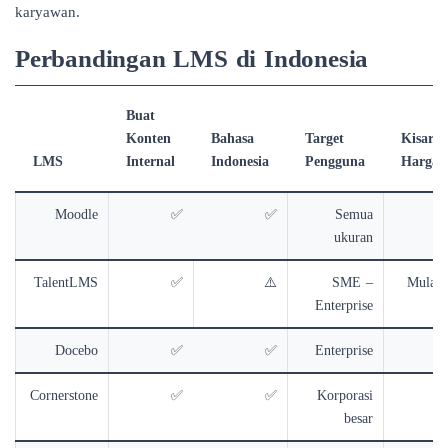
karyawan.
Perbandingan LMS di Indonesia
Buat
Konten
Bahasa
Target
Kisara
LMS
Internal
Indonesia
Pengguna
Harga
Moodle
✅
✅
Semua
G
ukuran
TalentLMS
✅
⚠️
SME –
Mulai g
Enterprise
Docebo
✅
✅
Enterprise
Cu
Cornerstone
✅
✅
Korporasi
Cu
besar