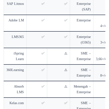
SAP Litmos
✅
✅
Enterprise
Cu
(SAP)
Adobe LM
✅
✅
Enterprise
±
4+/use
LMS365
✅
✅
Enterprise
±
(O365)
3+/use
iSpring
✅
⚠️
SME –
±
Learn
Enterprise
3,66+/use
360Learning
✅
⚠️
SME –
±
Enterprise
8+/use
Absorb
✅
⚠️
Menengah –
Cu
LMS
Enterprise
Kelas.com
✅
✅
SME –
Cu
Enterprise