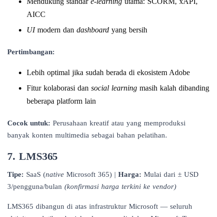
Mendukung standar
e-learning
utama: SCORM, xAPI,
AICC
UI
modern dan
dashboard
yang bersih
Pertimbangan:
Lebih optimal jika sudah berada di ekosistem Adobe
Fitur kolaborasi dan
social learning
masih kalah dibanding
beberapa platform lain
Cocok untuk:
Perusahaan kreatif atau yang memproduksi
banyak konten multimedia sebagai bahan pelatihan.
7. LMS365
Tipe:
SaaS (
native
Microsoft 365) |
Harga:
Mulai dari ± USD
3/pengguna/bulan
(konfirmasi harga terkini ke vendor)
LMS365 dibangun di atas infrastruktur Microsoft — seluruh