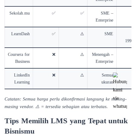
Sekolah.mu
✅
✅
SME –
Cu
Enterprise
LearnDash
✅
⚠️
SME
±
199+/
Coursera for
❌
⚠️
Menengah –
Cu
Business
Enterprise
LinkedIn
❌
⚠️
Semua
Cu
Learning
ukuran
Catatan: Semua harga perlu dikonfirmasi langsung ke masing-
masing vendor. ⚠️ = tersedia sebagian atau terbatas.
Tips Memilih LMS yang Tepat untuk
Bisnismu