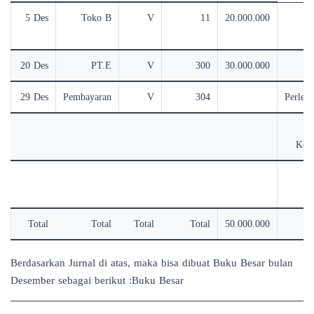
5 Des
Toko B
V
11
20.000.000
A
20 Des
PT.E
V
300
30.000.000
29 Des
Pembayaran
V
304
Perlen
Ken
A
Total
Total
Total
Total
50.000.000
Berdasarkan Jurnal di atas, maka bisa dibuat Buku Besar bulan
Desember sebagai berikut :Buku Besar