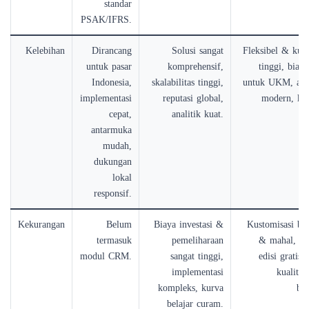
standar
PSAK/IFRS.
Kelebihan
Dirancang
Solusi sangat
Fleksibel & kust
untuk pasar
komprehensif,
tinggi, biaya
Indonesia,
skalabilitas tinggi,
untuk UKM, ant
implementasi
reputasi global,
modern, ko
cepat,
analitik kuat.
antarmuka
mudah,
dukungan
lokal
responsif.
Kekurangan
Belum
Biaya investasi &
Kustomisasi bis
termasuk
pemeliharaan
& mahal, d
modul CRM.
sangat tinggi,
edisi gratis t
implementasi
kualitas
kompleks, kurva
ber
belajar curam.