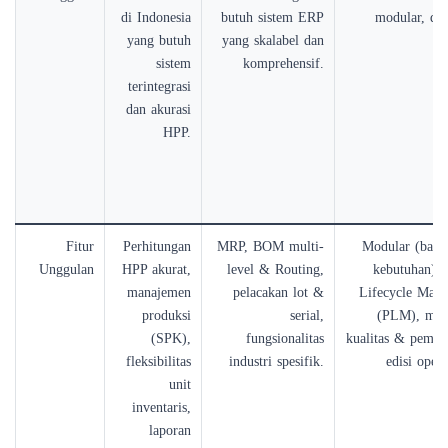
di Indonesia
butuh sistem ERP
modular, da
yang butuh
yang skalabel dan
sistem
komprehensif.
terintegrasi
dan akurasi
HPP.
Fitur
Perhitungan
MRP, BOM multi-
Modular (bayar
Unggulan
HPP akurat,
level & Routing,
kebutuhan), 
manajemen
pelacakan lot &
Lifecycle Man
produksi
serial,
(PLM), man
(SPK),
fungsionalitas
kualitas & pemeli
fleksibilitas
industri spesifik.
edisi open
unit
inventaris,
laporan