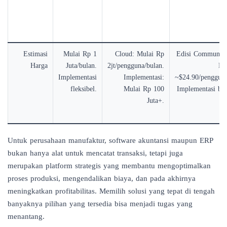
Estimasi
Mulai Rp 1
Cloud: Mulai Rp
Edisi Community 
Harga
Juta/bulan.
2jt/pengguna/bulan.
En
Implementasi
Implementasi:
~$24.90/pengguna
fleksibel.
Mulai Rp 100
Implementasi ber
Juta+.
Untuk perusahaan manufaktur, software akuntansi maupun ERP
bukan hanya alat untuk mencatat transaksi, tetapi juga
merupakan platform strategis yang membantu mengoptimalkan
proses produksi, mengendalikan biaya, dan pada akhirnya
meningkatkan profitabilitas. Memilih solusi yang tepat di tengah
banyaknya pilihan yang tersedia bisa menjadi tugas yang
menantang.