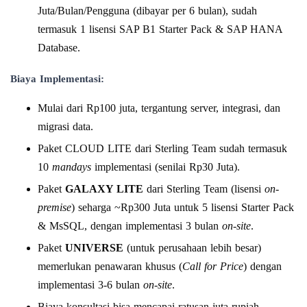
Juta/Bulan/Pengguna (dibayar per 6 bulan), sudah
termasuk 1 lisensi SAP B1 Starter Pack & SAP HANA
Database.
Biaya Implementasi:
Mulai dari Rp100 juta, tergantung server, integrasi, dan
migrasi data.
Paket CLOUD LITE dari Sterling Team sudah termasuk
10
mandays
implementasi (senilai Rp30 Juta).
Paket
GALAXY LITE
dari Sterling Team (lisensi
on-
premise
) seharga ~Rp300 Juta untuk 5 lisensi Starter Pack
& MsSQL, dengan implementasi 3 bulan
on-site
.
Paket
UNIVERSE
(untuk perusahaan lebih besar)
memerlukan penawaran khusus (
Call for Price
) dengan
implementasi 3-6 bulan
on-site
.
Biaya konsultasi bisa mencapai ratusan juta rupiah