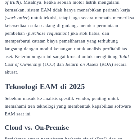
of truth
). Misalnya, ketika sebuah motor listrik mengalami
kerusakan, sistem EAM tidak hanya menerbitkan perintah kerja
(
work order
) untuk teknisi, tetapi juga secara otomatis memeriksa
ketersediaan suku cadang di gudang, memicu permintaan
pembelian (
purchase requisition
) jika stok habis, dan
memperbarui catatan biaya pemeliharaan yang terhubung
langsung dengan modul keuangan untuk analisis profitabilitas
aset. Keterhubungan ini sangat krusial untuk menghitung
Total
Cost of Ownership
(TCO) dan
Return on Assets
(ROA) secara
akurat.
Teknologi EAM di 2025
Sebelum masuk ke analisis spesifik vendor, penting untuk
memahami tren teknologi yang membentuk kapabilitas software
EAM saat ini.
Cloud vs. On-Premise
Perdebatan antara penyebaran berbasis
cloud
(SaaS) dan
on-