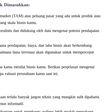
uk Dimasukkan:
e market (TAM) atau peluang pasar yang ada untuk produk atau
ang skala bisnis kamu.
realistis dan didukung oleh data mengenai potensi pendapatan
na pendapatan, biaya, dan laba bisnis akan berkembang
gaimana dana investasi akan digunakan untuk mempercepat
na kamu menilai bisnis kamu. Berikan penjelasan mengenai
a valuasi perusahaan kamu saat ini.
an terlalu banyak jargon teknis yang mungkin sulit dipahami.
mun informatif.
tau diagram untuk membantu audiens lebih mudah memahami