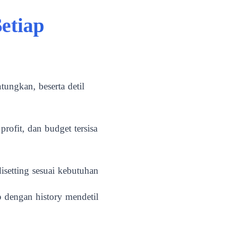
etiap
ungkan, beserta detil
rofit, dan budget tersisa
disetting sesuai kebutuhan
p dengan history mendetil