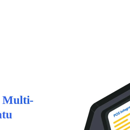
 Multi-
atu