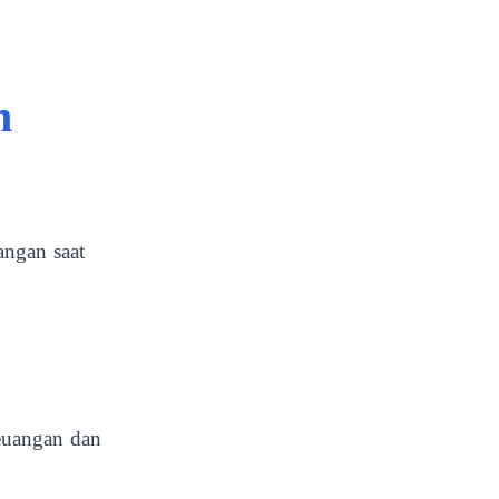
h
angan saat
n
keuangan dan