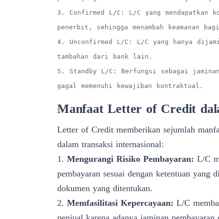
3. Confirmed L/C: L/C yang mendapatkan k
penerbit, sehingga menambah keamanan bag
4. Unconfirmed L/C: L/C yang hanya dijam
tambahan dari bank lain.
5. Standby L/C: Berfungsi sebagai jamina
gagal memenuhi kewajiban kontraktual.
Manfaat Letter of Credit dal
Letter of Credit memberikan sejumlah manfaa
dalam transaksi internasional:
1.
Mengurangi Risiko Pembayaran:
L/C me
pembayaran sesuai dengan ketentuan yang d
dokumen yang ditentukan.
2.
Memfasilitasi Kepercayaan:
L/C memban
penjual karena adanya jaminan pembayaran 