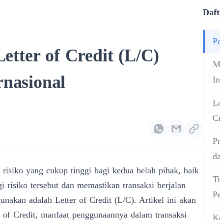
Daft
Pe
tter of Credit (L/C)
Ma
rnasional
In
L
Cr
P
d
n risiko yang cukup tinggi bagi kedua belah pihak, baik
T
 risiko tersebut dan memastikan transaksi berjalan
P
unakan adalah Letter of Credit (L/C). Artikel ini akan
 of Credit, manfaat penggunaannya dalam transaksi
K