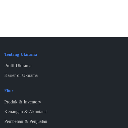
Tentang Ukirama
Profil Ukirama
Karier di Ukirama
Fitur
Produk & Inventory
Keuangan & Akuntansi
Pembelian & Penjualan