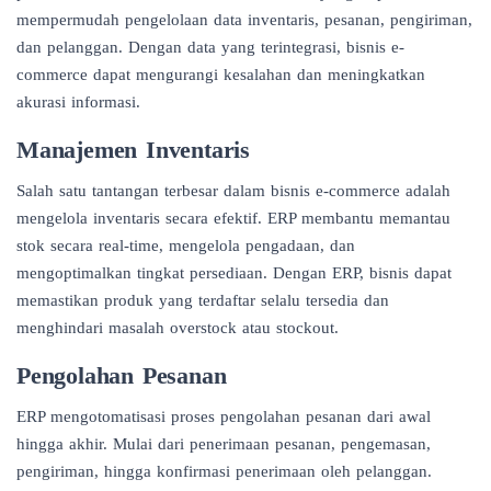
mempermudah pengelolaan data inventaris, pesanan, pengiriman,
dan pelanggan. Dengan data yang terintegrasi, bisnis e-
commerce dapat mengurangi kesalahan dan meningkatkan
akurasi informasi.
Manajemen Inventaris
Salah satu tantangan terbesar dalam bisnis e-commerce adalah
mengelola inventaris secara efektif. ERP membantu memantau
stok secara real-time, mengelola pengadaan, dan
mengoptimalkan tingkat persediaan. Dengan ERP, bisnis dapat
memastikan produk yang terdaftar selalu tersedia dan
menghindari masalah overstock atau stockout.
Pengolahan Pesanan
ERP mengotomatisasi proses pengolahan pesanan dari awal
hingga akhir. Mulai dari penerimaan pesanan, pengemasan,
pengiriman, hingga konfirmasi penerimaan oleh pelanggan.