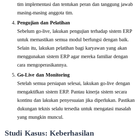
tim implementasi dan tentukan peran dan tanggung jawab
masing-masing anggota tim.
Pengujian dan Pelatihan
Sebelum go-live, lakukan pengujian terhadap sistem ERP
untuk memastikan semua modul berfungsi dengan baik.
Selain itu, lakukan pelatihan bagi karyawan yang akan
menggunakan sistem ERP agar mereka familiar dengan
cara mengoperasikannya.
Go-Live dan Monitoring
Setelah semua persiapan selesai, lakukan go-live dengan
mengaktifkan sistem ERP. Pantau kinerja sistem secara
kontinu dan lakukan penyesuaian jika diperlukan. Pastikan
dukungan teknis selalu tersedia untuk mengatasi masalah
yang mungkin muncul.
Studi Kasus: Keberhasilan