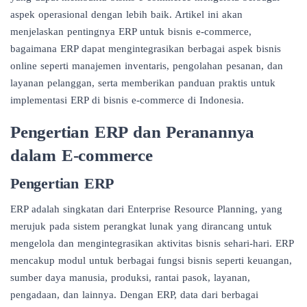
aspek operasional dengan lebih baik. Artikel ini akan
menjelaskan pentingnya ERP untuk bisnis e-commerce,
bagaimana ERP dapat mengintegrasikan berbagai aspek bisnis
online seperti manajemen inventaris, pengolahan pesanan, dan
layanan pelanggan, serta memberikan panduan praktis untuk
implementasi ERP di bisnis e-commerce di Indonesia.
Pengertian ERP dan Peranannya
dalam E-commerce
Pengertian ERP
ERP
adalah singkatan dari Enterprise Resource Planning, yang
merujuk pada sistem perangkat lunak yang dirancang untuk
mengelola dan mengintegrasikan aktivitas bisnis sehari-hari. ERP
mencakup modul untuk berbagai fungsi bisnis seperti keuangan,
sumber daya manusia, produksi, rantai pasok, layanan,
pengadaan, dan lainnya. Dengan ERP, data dari berbagai