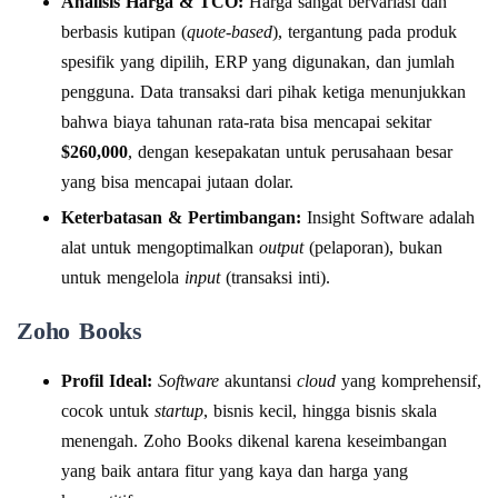
Analisis Harga & TCO:
Harga sangat bervariasi dan
berbasis kutipan (
quote-based
), tergantung pada produk
spesifik yang dipilih, ERP yang digunakan, dan jumlah
pengguna. Data transaksi dari pihak ketiga menunjukkan
bahwa biaya tahunan rata-rata bisa mencapai sekitar
$260,000
, dengan kesepakatan untuk perusahaan besar
yang bisa mencapai jutaan dolar.
Keterbatasan & Pertimbangan:
Insight Software adalah
alat untuk mengoptimalkan
output
(pelaporan), bukan
untuk mengelola
input
(transaksi inti).
Zoho Books
Profil Ideal:
Software
akuntansi
cloud
yang komprehensif,
cocok untuk
startup
, bisnis kecil, hingga bisnis skala
menengah. Zoho Books dikenal karena keseimbangan
yang baik antara fitur yang kaya dan harga yang