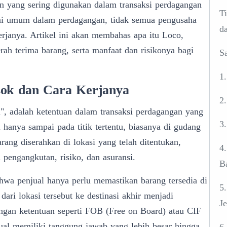
an yang sering digunakan dalam transaksi perdagangan
T
 ini umum dalam perdagangan, tidak semua pengusaha
d
janya. Artikel ini akan membahas apa itu Loco,
erah terima barang
, serta manfaat dan risikonya bagi
S
1
sok dan Cara Kerjanya
2
", adalah ketentuan dalam transaksi perdagangan yang
3
anya sampai pada titik tertentu, biasanya di gudang
rang diserahkan di lokasi yang telah ditentukan,
4
pengangkutan, risiko, dan asuransi.
B
ahwa penjual hanya perlu memastikan barang tersedia di
5
dari lokasi tersebut ke destinasi akhir menjadi
Je
ngan ketentuan seperti FOB (Free on Board) atau CIF
jual memiliki tanggung jawab yang lebih besar hingga
6