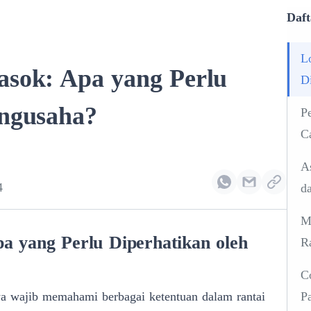
Daft
L
asok: Apa yang Perlu
D
engusaha?
P
C
A
4
d
M
a yang Perlu Diperhatikan oleh
R
C
a wajib memahami berbagai ketentuan dalam rantai
P